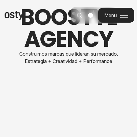
B
O
O
S
T
Y
L
Menu
Menu
A
G
E
N
C
Y
Construimos marcas que lideran su mercado.
Estrategia + Creatividad + Performance