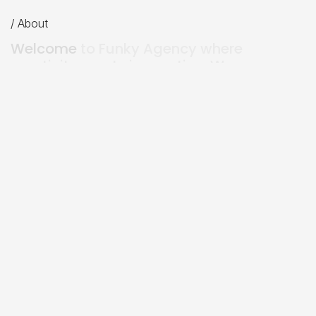
/ About
W
e
l
c
o
m
e
t
o
F
u
n
k
y
A
g
e
n
c
y
w
h
e
r
e
c
r
e
a
t
i
v
i
t
y
m
e
e
t
s
i
n
n
o
v
a
t
i
o
n
.
W
e
a
r
e
a
m
u
l
t
i
d
i
s
c
i
p
l
i
n
a
r
y
s
t
u
d
i
o
,
d
e
d
i
c
a
t
e
d
t
o
c
r
a
f
t
i
n
g
v
i
s
u
a
l
l
y
e
n
g
a
g
i
n
g
d
i
g
i
t
a
l
e
x
p
e
r
i
e
n
c
e
s
.